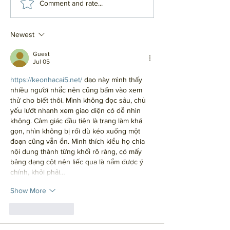
#20 - Top 20
#19 - Top
Comment and rate...
Influential
Influent
Albums
Albums
Newest
Guest
Jul 05
https://keonhacai5.net/
 dạo này mình thấy 
nhiều người nhắc nên cũng bấm vào xem 
thử cho biết thôi. Mình không đọc sâu, chủ 
yếu lướt nhanh xem giao diện có dễ nhìn 
không. Cảm giác đầu tiên là trang làm khá 
gọn, nhìn không bị rối dù kéo xuống một 
đoạn cũng vẫn ổn. Mình thích kiểu họ chia 
nội dung thành từng khối rõ ràng, có mấy 
bảng dạng cột nên liếc qua là nắm được ý 
chính, khỏi phải…
Show More
Like
Reply