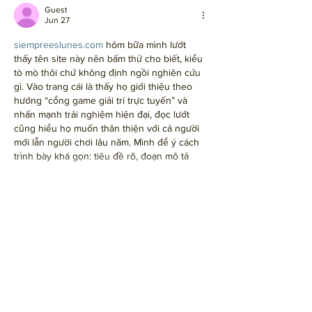
Guest
Jun 27
siempreeslunes.com
 hôm bữa mình lướt 
thấy tên site này nên bấm thử cho biết, kiểu 
tò mò thôi chứ không định ngồi nghiên cứu 
gì. Vào trang cái là thấy họ giới thiệu theo 
hướng “cổng game giải trí trực tuyến” và 
nhấn mạnh trải nghiệm hiện đại, đọc lướt 
cũng hiểu họ muốn thân thiện với cả người 
mới lẫn người chơi lâu năm. Mình để ý cách 
trình bày khá gọn: tiêu đề rõ, đoạn mô tả 
ngắn,…
Show More
Like
Reply
Guest
Jun 22
rophim
 mình mới ghé thử vì thấy mấy đứa 
bạn cứ rủ xem chung. Ấn tượng đầu tiên là 