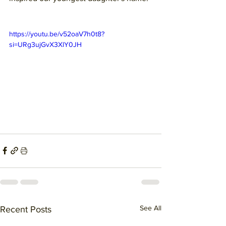
https://youtu.be/v52oaV7h0t8?
si=URg3ujGvX3XlY0JH
See All
Recent Posts