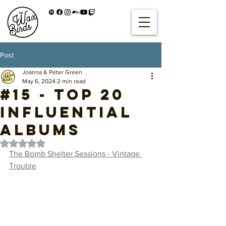
Post
Joanna & Peter Green
May 6, 2024
2 min read
#15 - Top 20
Influential
Albums
Rated NaN out of 5 stars.
The Bomb Shelter Sessions - Vintage 
Trouble